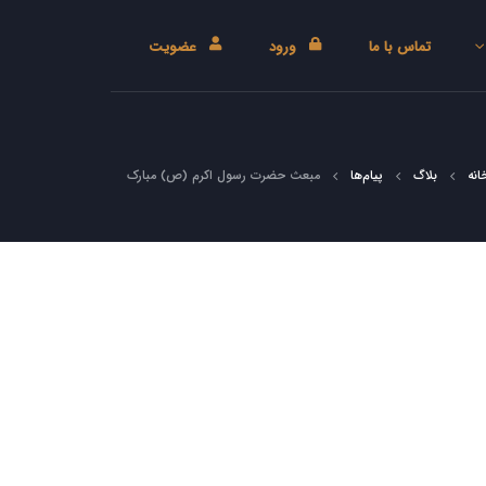
تماس با ما
ورود
عضویت
انه
بلاگ
پیام‌ها
مبعث حضرت رسول اکرم (ص) مبارک