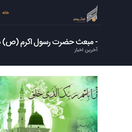
خانه
مبعث حضرت رسول اکرم (ص) م
آخرین اخبار