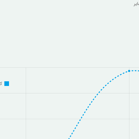
یگاه برترین شرکت
ک
اق بهادار از لحاظ بازدهی می­باشد