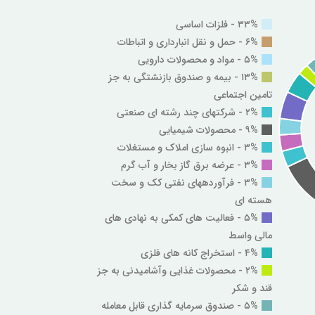
۳۳% - فلزات اساسی
۶% - حمل و نقل انبارداری و اتباطات
۵% - مواد و محصولات دارویی
۱۳% - بیمه و صندوق بازنشتگی به جز
تامین اجتماعی
۲% - شرکتهای چند رشته ای صنعتی
۹% - محصولات شیمیایی
۳% - انبوه سازی املاک و مستغلات
۳% - عرضه برق گاز بخار و آب گرم
۳% - فرآوردههای نفتی کک و سخت
هسته ای
۵% - فعالیت های کمکی به نهادی های
مالی واسط
۴% - استخراج کانه های فلزی
۲% - محصولات غذایی وآشامیدنی به جز
قند و شکر
۵% - صندوق سرمایه گذاری قابل معامله