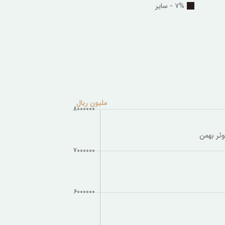
۷% - سایر
ملیون ریال
وثر بهمن
.