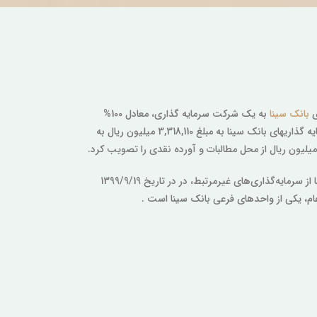
بانک سینا
به یک شرکت سرمایه گذاری، معادل 100%
از شرکت مادرتخصصی مالی و سرمایه گذاری سینا به بانک سینا واگذار گردید و در همین راستا پورتفوی بورسی سرمایه گذاری­های بانک سینا به مبلغ 3,318,110 میلیون ریال به
به منظور رعایت الزامات قانون رفع موانع تولید رقابت پذیر و دستورالعمل سرمایه­‌گذاری بانک‌ها و موسسات اعتباری مبنی بر لزوم خروج بانکها از سرمایه‌­گذاری­‌های غیرمرتبط، در در تاریخ 1399/9/19
، یکی از واحدهای فرعی بانک سینا است .