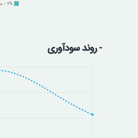
۷% - سایر
- روند سودآوری
چشم انداز ما رسیدن به جا
سرمایه­ گذاری در بورس اور