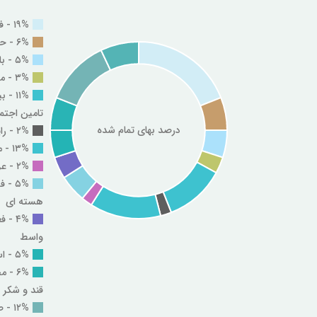
۱۹% - فلزات اساسی
۶% - حمل و نقل و انبارداری و ارتباطات
۵% - بانکها و موسسات اعتباری
۳% - مواد و محصولات دارویی
۱۱% 
تامین اجتم
درصد بهای تمام شده
۲% - رایانه و فعالیت های وابسته به آن
۱۳% - محصولات شیمیایی
۲% - عرضه برق گاز و بخار و آب گرم
۵% -
هسته ای
۴% -
واسط
۵% - استخراج کانه های فلزی
۶% -
قند و شکر
۱۲% - صندوق سرمایه گذاری قابل معامله