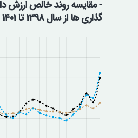
- مقایسه روند خالص ارزش 
گذاری ها از سال 1398 تا 1401